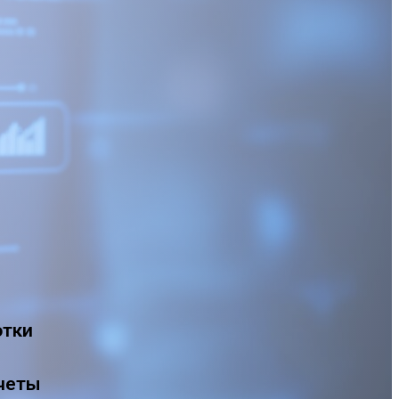
отки
тчеты