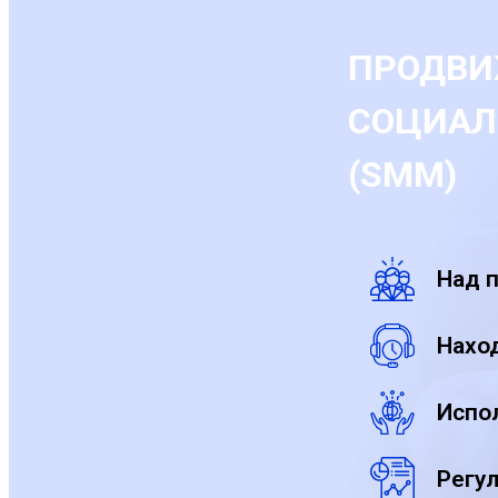
ПРОДВИ
СОЦИАЛ
(SMM)
Над п
Наход
Испо
Регу