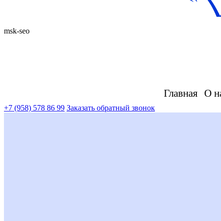
msk-seo
Главная
О н
+7 (958) 578 86 99
Заказать обратный звонок