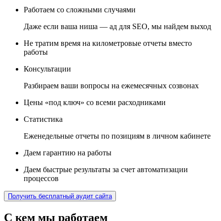
2.
Работаем со сложными случаями
Даже если ваша ниша — ад для SEO, мы найдем выход
5.
Не тратим время
на километровые отчеты вместо
работы
3.
Консультации
Разбираем ваши вопросы на ежемесячных созвонах
6.
Цены «под ключ»
со всеми расходниками
1.
Статистика
Еженедельные отчеты по позициям в личном кабинете
4.
Даем гарантию
на работы
7.
Даем быстрые результаты
за счет автоматизации
процессов
Получить бесплатный аудит сайта
С кем мы работаем